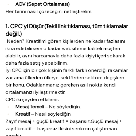
AOV (Sepet Ortalaması)
Her birini nasıl çözeceğini netleştirelim.
1. CPC’yi Düşür (Tekil link tıklaması, tüm tıklamalar 
değil.)
 Neden? Kreatifimi gören kişilerden ne kadar fazlasını 
ikna edebilirsem o kadar websiteme kaliteli müşteri 
alabilir, aynı harcamayla daha fazla kişiyi içeri sokarak 
daha fazla satış yapabilirim.
İyi CPC için bir çok kişinin farklı farklı önerdiği rakamlar 
var ama ülkeden ülkeye, sektörden sektöre değişken 
bir konu. Odaklanmanız gereken asıl nokta kendi 
ortalamanızı iyileştirmektir.
CPC iki şeyden etkilenir:
Mesaj Temeli
 – Ne söylediğin.
Kreatif
 – Nasıl söylediğin.
Zayıf mesaj + güçlü kreatif = başarısız.Güçlü mesaj + 
zayıf kreatif = başarısız.İkisini senkron çalıştırman 
gerekir.