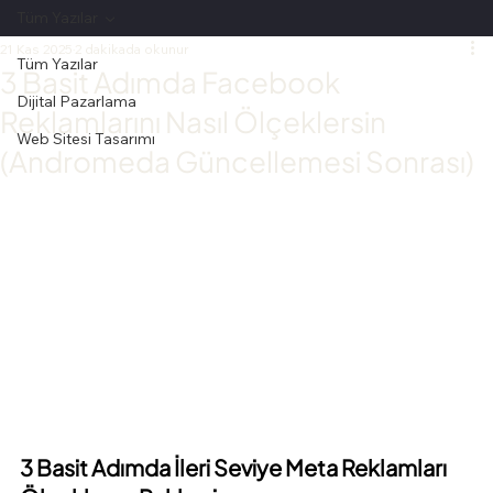
Tüm Yazılar
21 Kas 2025
2 dakikada okunur
Tüm Yazılar
3 Basit Adımda Facebook
Dijital Pazarlama
Reklamlarını Nasıl Ölçeklersin
Web Sitesi Tasarımı
(Andromeda Güncellemesi Sonrası)
3 Basit Adımda İleri Seviye Meta Reklamları 