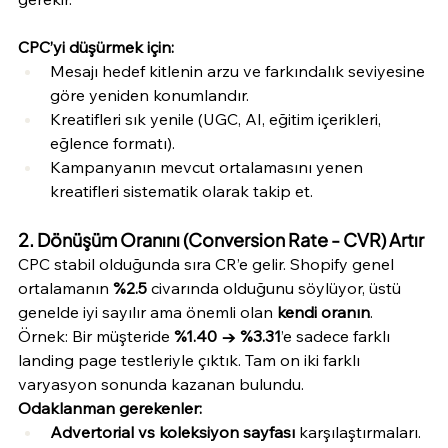
CPC’yi düşürmek için:
Mesajı hedef kitlenin arzu ve farkındalık seviyesine 
göre yeniden konumlandır.
Kreatifleri sık yenile (UGC, AI, eğitim içerikleri, 
eğlence formatı).
Kampanyanın mevcut ortalamasını yenen 
kreatifleri sistematik olarak takip et.
2. Dönüşüm Oranını (Conversion Rate - CVR) Artır
CPC stabil olduğunda sıra CR’e gelir. Shopify genel 
ortalamanın 
%2.5
 civarında olduğunu söylüyor, üstü 
genelde iyi sayılır ama önemli olan 
kendi oranın
.
Örnek: Bir müşteride 
%1.40 → %3.31
’e sadece farklı 
landing page testleriyle çıktık. Tam on iki farklı 
varyasyon sonunda kazanan bulundu.
Odaklanman gerekenler:
Advertorial vs koleksiyon sayfası
 karşılaştırmaları.