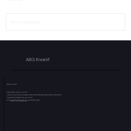
Bir yorum yazın...
Q4’e Hazırlık: Eylül Sonrası Panik Değil,
Plan Dönemi - Sizin planlar hazır mı?
ABG Kreatif
İletişime Geçin.
Herhangi bir sorunuz var mı?
Lütfen sosyal medya hesaplarımdan benimle iletişime geçmekten çekinmeyin,
Paylaşmak istediğiniz bir şey mi var?
bana
burak@abgkreatif.com
adresinden ulaşın.