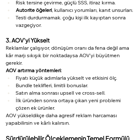
Risk tersine çevirme, güçlü SSS, itiraz kırma.
Autorite öğeleri
, kullanıcı yorumları, kanıt unsurları.
Testi durdurmamak. çoğu kişi ilk kayıptan sonra 
vazgeçiyor.
3. AOV’yi Yükselt
Reklamlar çalışıyor, dönüşüm oranı da fena değil ama 
kâr marjı sıkışık bir noktadaysa AOV’yi büyütmen 
gerekir.
AOV artırma yöntemleri:
Fiyatı küçük adımlarla yükselt ve etkisini ölç.
Bundle teklifleri, limitli bonuslar.
Satın alma sonrası upsell ve cross-sell.
İlk üründen sonra ortaya çıkan yeni problemi 
çözen ek ürünler.
AOV yükseldikçe daha agresif reklam harcaması 
yapabilirsin ve kârlı kalırsın.
Sürdürülebilir Ölçeklemenin Temel Formülü