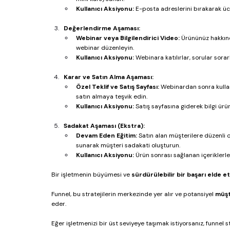
Kullanıcı Aksiyonu:
 E-posta adreslerini bırakarak ücr
Değerlendirme Aşaması:
Webinar veya Bilgilendirici Video:
 Ürününüz hakkınd
webinar düzenleyin.
Kullanıcı Aksiyonu:
 Webinara katılırlar, sorular sora
Karar ve Satın Alma Aşaması:
Özel Teklif ve Satış Sayfası:
 Webinardan sonra kullanı
satın almaya teşvik edin.
Kullanıcı Aksiyonu:
 Satış sayfasına giderek bilgi ürün
Sadakat Aşaması (Ekstra):
Devam Eden Eğitim:
 Satın alan müşterilere düzenli o
sunarak müşteri sadakati oluşturun.
Kullanıcı Aksiyonu:
 Ürün sonrası sağlanan içeriklerle
Bir işletmenin büyümesi ve 
sürdürülebilir bir başarı elde e
Funnel, bu stratejilerin merkezinde yer alır ve potansiyel 
müşt
eder.
Eğer işletmenizi bir üst seviyeye taşımak istiyorsanız, funnel 