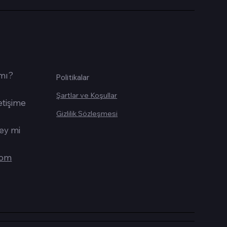
 mı?
Politikalar
Şartlar ve Koşullar
etişime
Gizlilik Sözleşmesi
şey mi
com