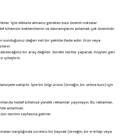
etkiler. İşte dikkate almanız gereken bazı önemli noktalar:
f kitlenizin beklentilerini ve davranışlarını anlamak çok önemlidir. 
çin sunduğunuz değeri net bir şekilde ifade edin. Ürün veya 
sterin.
kabileceğiniz bir araç değildir. Sürekli testler yaparak, müşteri geri 
ı iyileştirin.
nsiyele sahiptir. İşte bir bilgi ürünü (örneğin, bir online kurs) için 
mlarda hedef kitlenize yönelik reklamlar yayınlayın. Bu reklamlar, 
ilde anlatmalı.
zün tanıtım sayfasına gelirler.
kmaları karşılığında ücretsiz bir kaynak (örneğin, bir e-kitap veya 