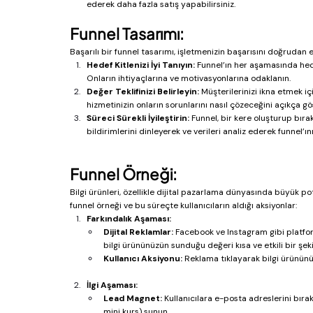
ederek daha fazla satış yapabilirsiniz.
Funnel Tasarımı:
Başarılı bir funnel tasarımı, işletmenizin başarısını doğrudan 
Hedef Kitlenizi İyi Tanıyın:
 Funnel’ın her aşamasında hede
Onların ihtiyaçlarına ve motivasyonlarına odaklanın.
Değer Teklifinizi Belirleyin:
 Müşterilerinizi ikna etmek i
hizmetinizin onların sorunlarını nasıl çözeceğini açıkça gö
Süreci Sürekli İyileştirin:
 Funnel, bir kere oluşturup bıra
bildirimlerini dinleyerek ve verileri analiz ederek funnel’ınız
Funnel Örneği:
Bilgi ürünleri, özellikle dijital pazarlama dünyasında büyük pota
funnel örneği ve bu süreçte kullanıcıların aldığı aksiyonlar:
Farkındalık Aşaması:
Dijital Reklamlar:
 Facebook ve Instagram gibi platfor
bilgi ürününüzün sunduğu değeri kısa ve etkili bir şek
Kullanıcı Aksiyonu:
 Reklama tıklayarak bilgi ürününü
İlgi Aşaması:
Lead Magnet:
 Kullanıcılara e-posta adreslerini bıra
mini kurs) sunun.