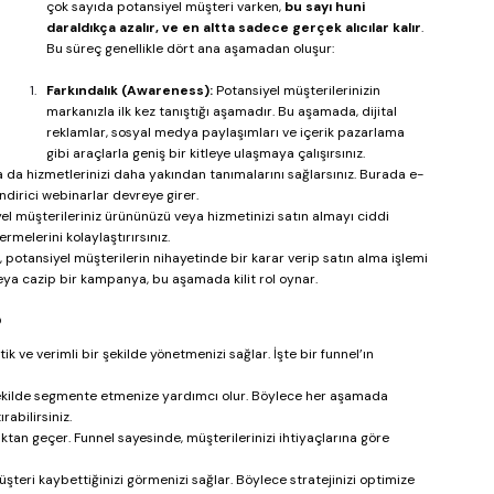
çok sayıda potansiyel müşteri varken, 
bu sayı huni 
daraldıkça azalır, ve en altta sadece gerçek alıcılar kalır
.
Bu süreç genellikle dört ana aşamadan oluşur:
Farkındalık (Awareness):
 Potansiyel müşterilerinizin 
markanızla ilk kez tanıştığı aşamadır. Bu aşamada, dijital 
reklamlar, sosyal medya paylaşımları ve içerik pazarlama 
gibi araçlarla geniş bir kitleye ulaşmaya çalışırsınız.
ya da hizmetlerinizi daha yakından tanımalarını sağlarsınız. Burada e-
ndirici webinarlar devreye girer.
l müşterileriniz ürününüzü veya hizmetinizi satın almayı ciddi 
rmelerini kolaylaştırırsınız.
 potansiyel müşterilerin nihayetinde bir karar verip satın alma işlemi 
i veya cazip bir kampanya, bu aşamada kilit rol oynar.
?
k ve verimli bir şekilde yönetmenizi sağlar. İşte bir funnel’ın 
 şekilde segmente etmenize yardımcı olur. Böylece her aşamada 
abilirsiniz.
uktan geçer. Funnel sayesinde, müşterilerinizi ihtiyaçlarına göre 
teri kaybettiğinizi görmenizi sağlar. Böylece stratejinizi optimize 