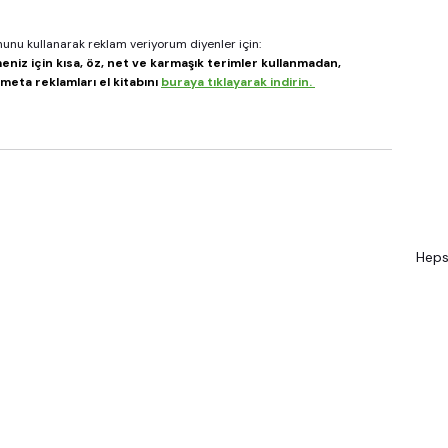
nunu kullanarak reklam veriyorum diyenler için: 
eniz için kısa, öz, net ve karmaşık terimler kullanmadan, 
eta reklamları el kitabını 
buraya tıklayarak indirin. 
Heps