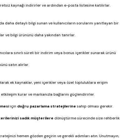
etsiz kaynağı indirirler ve ardından e-posta listesine katılırlar.
a daha detaylı bilgi sunan ve kullanıcıların sorularını yanıtlayan bir 
rlar ve bilgi ürününü daha yakından tanırlar.
cılara sınırlı süreli bir indirim veya bonus içerikler sunarak ürünü 
ünü satın alırlar.
larak ek kaynaklar, yeni içerikler veya özel topluluklara erişim 
 etkileşim kurar ve markanızla bağlarını güçlendirirler.
tmesi
 için 
doğru
pazarlama
stratejilerine
 sahip olması gerekir. 
erilerinizi
sadık müşterilere 
dönüştürme sürecinde size rehberlik 
stratejinizi hemen gözden geçirin ve gerekli adımları atın. Unutmayın, 