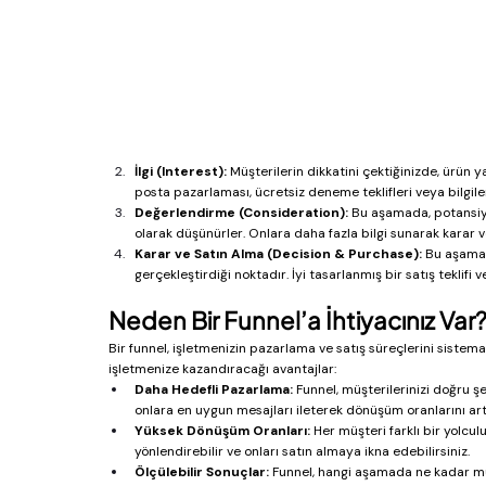
İlgi (Interest):
 Müşterilerin dikkatini çektiğinizde, ürün 
posta pazarlaması, ücretsiz deneme teklifleri veya bilgile
Değerlendirme (Consideration):
 Bu aşamada, potansiye
olarak düşünürler. Onlara daha fazla bilgi sunarak karar ve
Karar ve Satın Alma (Decision & Purchase):
 Bu aşama,
gerçekleştirdiği noktadır. İyi tasarlanmış bir satış teklif
Neden Bir Funnel’a İhtiyacınız Var
Bir funnel, işletmenizin pazarlama ve satış süreçlerini sistemati
işletmenize kazandıracağı avantajlar:
Daha Hedefli Pazarlama:
 Funnel, müşterilerinizi doğru
onlara en uygun mesajları ileterek dönüşüm oranlarını artır
Yüksek Dönüşüm Oranları:
 Her müşteri farklı bir yolcul
yönlendirebilir ve onları satın almaya ikna edebilirsiniz.
Ölçülebilir Sonuçlar:
 Funnel, hangi aşamada ne kadar müş