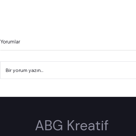
Yorumlar
Bir yorum yazın...
3 Basit Adımda Facebook
İnsanların Si
Reklamlarını Nasıl
Reklamları
Ölçeklersin (Andromeda
Almamasının
Güncellemesi Sonrası)
(Teknik Ayar
ABG Kreatif