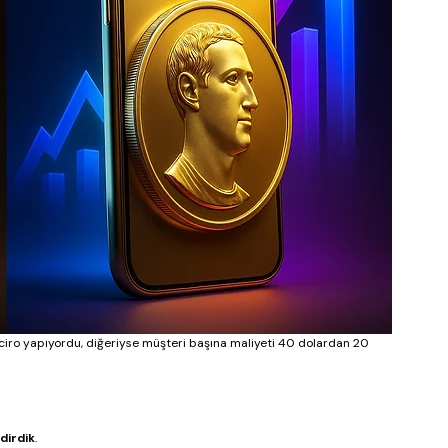
ar ciro yapıyordu, diğeriyse müşteri başına maliyeti 40 dolardan 20 
ndirdik
.