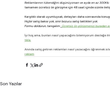
Reklamlarının tükendiğini düşünüyorsan ve ayda en az 300K₺ ciro
tamamen ücretsiz ön görüşme için 48 saat içinde sizinle ileti
Karşılıklı olarak uyumluysak, detayları daha sonrasında konuş
Hiçbir satış bakısı yok, sinir bozucu satış taktikleri yok.
Formu doldurun, tanışalım:
Ücretsiz ön görüşmenizi buradan 
ay
İyi hoş ama, bunları nasıl yapacağımı bilemiyorum desteğe ih
tıkla.
Anında satış getiren reklamları nasıl yazacağını öğrenmek ister
reklam
Son Yazılar