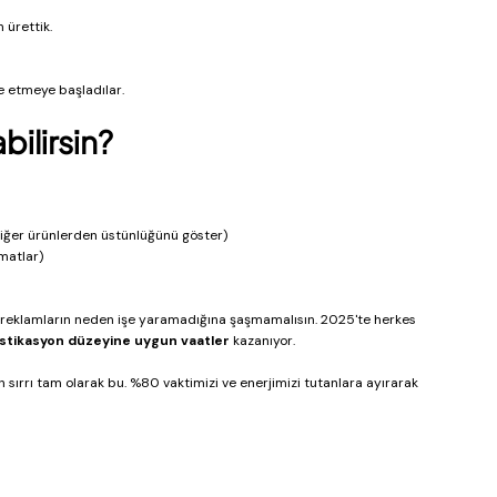
 ürettik.
e etmeye başladılar.
bilirsin?
diğer ürünlerden üstünlüğünü göster)
rmatlar)
rsan, reklamların neden işe yaramadığına şaşmamalısın. 2025'te herkes 
istikasyon düzeyine uygun vaatler
 kazanıyor.
sırrı tam olarak bu. %80 vaktimizi ve enerjimizi tutanlara ayırarak 