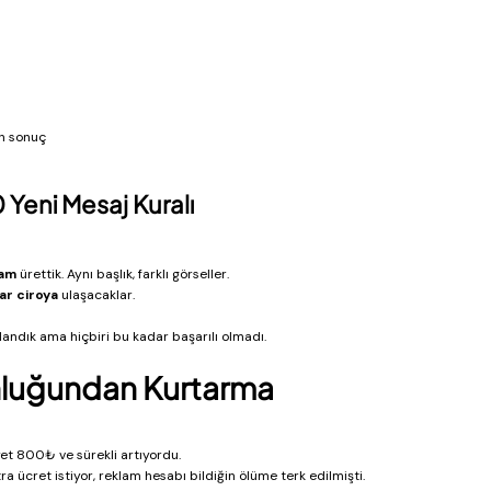
n sonuç
Yeni Mesaj Kuralı
lam
 ürettik. Aynı başlık, farklı görseller.
ar ciroya
 ulaşacaklar.
ndık ama hiçbiri bu kadar başarılı olmadı.
unluğundan Kurtarma 
yet 800₺ ve sürekli artıyordu.
ra ücret istiyor, reklam hesabı bildiğin ölüme terk edilmişti. 