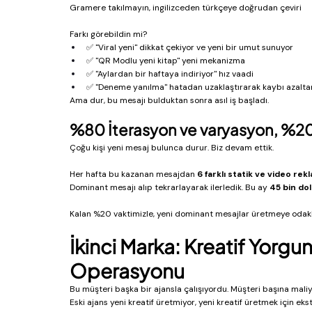
Gramere takılmayın, ingilizceden türkçeye doğrudan çeviri
Farkı görebildin mi?
✅ "Viral yeni" dikkat çekiyor ve yeni bir umut sunuyor
✅ "QR Modlu yeni kitap" yeni mekanizma
✅ "Aylardan bir haftaya indiriyor" hız vaadi
✅ "Deneme yanılma" hatadan uzaklaştırarak kaybı azalta
Ama dur, bu mesajı bulduktan sonra asıl iş başladı.
%80 İterasyon ve varyasyon, %20 
Çoğu kişi yeni mesaj bulunca durur. Biz devam ettik.
Her hafta bu kazanan mesajdan 
6 farklı statik ve video rek
Dominant mesajı alıp tekrarlayarak ilerledik. Bu ay 
45 bin dol
Kalan %20 vaktimizle, yeni dominant mesajlar üretmeye odakla
İkinci Marka: Kreatif Yorg
Operasyonu
Bu müşteri başka bir ajansla çalışıyordu. Müşteri başına mali
Eski ajans yeni kreatif üretmiyor, yeni kreatif üretmek için ekst