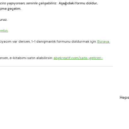
 yapıyorsan, seninle çalışabiliriz.  
Aşağıdaki formu doldur, 
şime geçelim.
uruz.
ırtın.
tiyacım var dersen, 1-1 danışmanlık formunu doldurmak için. 
Buraya 
sen, e-kitabımı satın alabilirsin: 
abgkreatif.com/satis-getiren-
Heps