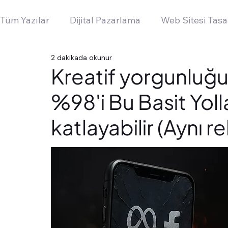
Tüm Yazılar
Dijital Pazarlama
Web Sitesi Tasa
2 dakikada okunur
Kreatif yorgunluğu
%98'i Bu Basit Yolla
katlayabilir (Aynı 