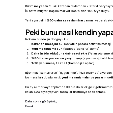
Bizim ne yaptık?:
 Eski kazanan reklamdan 20 farklı varyasyon
İlk hafta müşteri başına maliyet 800₺ den 400₺’ye düştü.
Yani aynı geliri 
%50 daha az reklam harcaması
 yaparak eld
Peki bunu nasıl kendin yapa
Reklamlarında şu döngüyü kur:
Kazanan mesajını bul
 (sofistike pazara sofistike mesaj)
Yeni mekanizma sun
 (sadece "daha iyi" deme)
Daha üstün olduğuna dair vaadi ekle
 (Yalan söyleme, 
%80 iterasyon ve varyasyon yap
 (aynı mesaj, farklı fo
%20 yeni mesaj test et
 (bambaşka açılar)
Eğer hâlâ "kaliteli ürün", "uygun fiyat", "hızlı teslimat" diyo
bu mesajları duydu. Artık 
yeni mekanizmalar
 ve 
pazarın sof
Bu ay iki markaya toplamda 39 bin dolar ek gelir getirmemizin 
kalan %20 siyle yepyeni mesajlar üretmeye odaklanmak.
Daha sonra görüşürüz, 
Burak