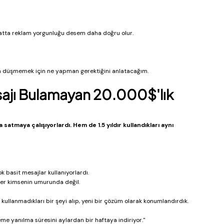
atta reklam yorgunluğu desem daha doğru olur.
 düşmemek için ne yapman gerektiğini anlatacağım.
esajı Bulamayan 20.000$'lık 
satmaya çalışıyorlardı. Hem de 1.5 yıldır kullandıkları aynı 
 basit mesajlar kullanıyorlardı.
tler kimsenin umurunda değil.
ullanmadıkları bir şeyi alıp, yeni bir çözüm olarak konumlandırdık.
me yanılma süresini aylardan bir haftaya indiriyor."