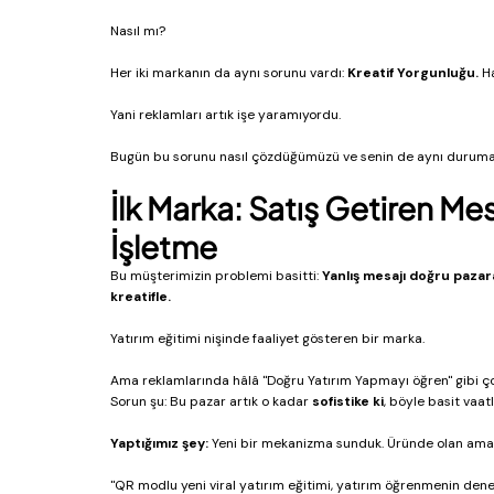
Nasıl mı?
Her iki markanın da aynı sorunu vardı: 
Kreatif Yorgunluğu.
 H
Yani reklamları artık işe yaramıyordu.
Bugün bu sorunu nasıl çözdüğümüzü ve senin de aynı duruma
İlk Marka: Satış Getiren M
İşletme
Bu müşterimizin problemi basitti: 
Yanlış mesajı doğru pazara 
kreatifle.
Yatırım eğitimi nişinde faaliyet gösteren bir marka. 
Ama reklamlarında hâlâ "Doğru Yatırım Yapmayı öğren" gibi çok
Sorun şu: Bu pazar artık o kadar 
sofistike ki
, böyle basit vaa
Yaptığımız şey:
 Yeni bir mekanizma sunduk. Üründe olan ama k
"QR modlu yeni viral yatırım eğitimi, yatırım öğrenmenin dene