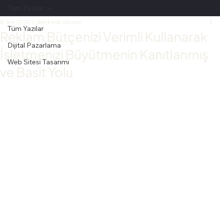
Tüm Yazılar
8 Ara 2024
3 dakikada okunur
Tüm Yazılar
Reklam Bütçenizi Verimli Kullanarak
Dijital Pazarlama
İşletmenizi Büyütmenin Kanıtlanmış
Web Sitesi Tasarımı
ve Basit Yolu