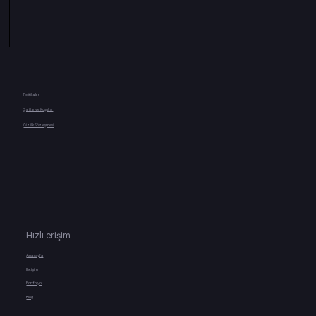
Politikalar
Şartlar ve Koşullar
Gizlilik Sözleşmesi
Hızlı erişim
Anasayfa
İletişim
Portfolyo
Blog