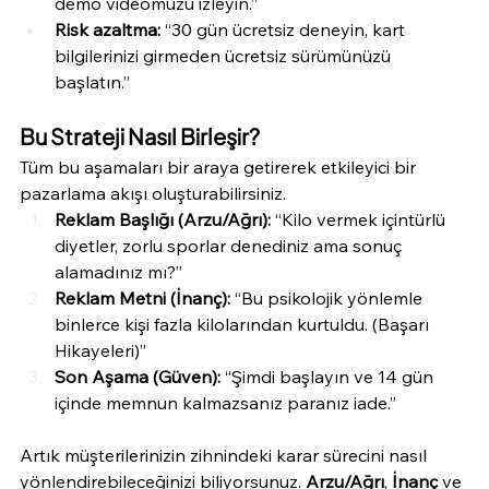
demo videomuzu izleyin.”
Risk azaltma:
 “30 gün ücretsiz deneyin, kart 
bilgilerinizi girmeden ücretsiz sürümünüzü 
başlatın.”
Bu Strateji Nasıl Birleşir?
Tüm bu aşamaları bir araya getirerek etkileyici bir 
pazarlama akışı oluşturabilirsiniz. 
Reklam Başlığı (Arzu/Ağrı):
 “Kilo vermek içintürlü 
diyetler, zorlu sporlar denediniz ama sonuç 
alamadınız mı?”
Reklam Metni (İnanç):
 “Bu psikolojik yönlemle 
binlerce kişi fazla kilolarından kurtuldu. (Başarı 
Hikayeleri)”
Son Aşama (Güven):
 “Şimdi başlayın ve 14 gün 
içinde memnun kalmazsanız paranız iade.”
Artık müşterilerinizin zihnindeki karar sürecini nasıl 
yönlendirebileceğinizi biliyorsunuz. 
Arzu/Ağrı
, 
İnanç
 ve 