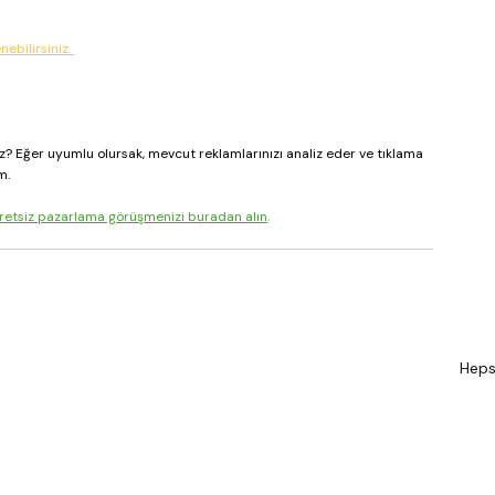
ebilirsiniz. 
z? Eğer uyumlu olursak, mevcut reklamlarınızı analiz eder ve tıklama 
m. 
retsiz pazarlama görüşmenizi buradan alın
.
Heps