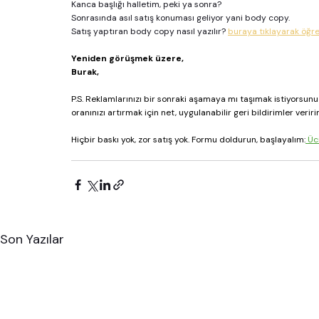
Kanca başlığı halletim, peki ya sonra? 
Sonrasında asıl satış konuması geliyor yani body copy. 
Satış yaptıran body copy nasıl yazılır? 
buraya tıklayarak öğren
Yeniden görüşmek üzere,
Burak,
P.S. Reklamlarınızı bir sonraki aşamaya mı taşımak istiyorsunu
oranınızı artırmak için net, uygulanabilir geri bildirimler veriri
Hiçbir baskı yok, zor satış yok. Formu doldurun, başlayalım:
 Üc
Son Yazılar