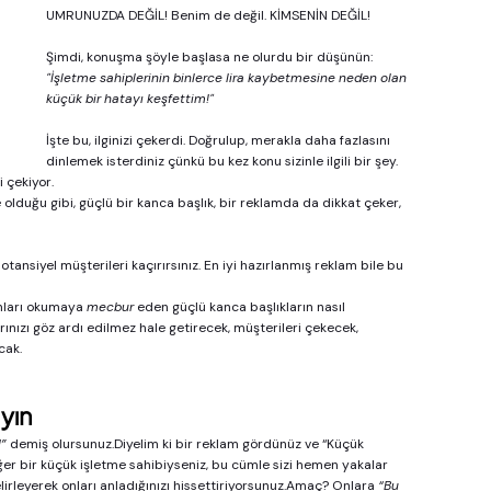
UMRUNUZDA DEĞİL! Benim de değil. KİMSENİN DEĞİL!
Şimdi, konuşma şöyle başlasa ne olurdu bir düşünün:
"İşletme sahiplerinin binlerce lira kaybetmesine neden olan 
küçük bir hatayı keşfettim!"
İşte bu, ilginizi çekerdi. Doğrulup, merakla daha fazlasını 
dinlemek isterdiniz çünkü bu kez konu sizinle ilgili bir şey. 
i çekiyor.
 olduğu gibi, güçlü bir kanca başlık, bir reklamda da dikkat çeker, 
ansiyel müşterileri kaçırırsınız. En iyi hazırlanmış reklam bile bu 
onları okumaya 
mecbur
 eden güçlü kanca başlıkların nasıl 
rınızı göz ardı edilmez hale getirecek, müşterileri çekecek, 
cak.
yın
!”
 demiş olursunuz.Diyelim ki bir reklam gördünüz ve “Küçük 
er bir küçük işletme sahibiyseniz, bu cümle sizi hemen yakalar 
lirleyerek onları anladığınızı hissettiriyorsunuz.Amaç? Onlara 
“Bu 