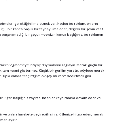
tmeleri gerektiğini ima etmek var. Neden bu reklam, onların 
ü bir kanca başlık bir faydayı ima eder, değerli bir şeyin vaat 
nüz başaramadığı bir şeydir—ve sizin kanca başlığınız, bu reklamın 
zlasını öğrenmeye ihtiyaç duymalarını
 sağlayın. Merak, güçlü bir 
ak tam resmi göstermez. Küçük bir gerilim yaratır, böylece merak 
 Tıpkı onlara 
“Kaçırdığım bir şey mi var?”
 dedirtmek gibi.
dir. Eğer başlığınız zayıfsa, insanlar kaydırmaya devam eder ve 
r ve onları harekete geçirebilirsiniz. Kitlenize hitap eden, merak 
man ayırın.