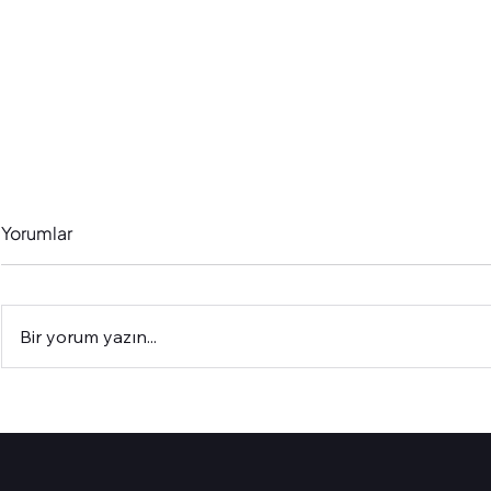
Yorumlar
Bir yorum yazın...
3 Basit Adımda Facebook
İnsanların Si
Reklamlarını Nasıl
Reklamları
Ölçeklersin (Andromeda
Almamasının
Güncellemesi Sonrası)
(Teknik Ayar