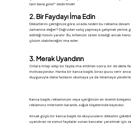
tam bana göre!”
 dedirtmek!
2. Bir Faydayı İma Edin
Dikkatlerini çektiğinize göre, sırada 
neden
 bu reklama devam e
zamanına değer? Doğrudan satış yapmaya çalışmak yerine, güçl
edildiği hissini yaratır. Bu, kitlenizin zaten istediği ancak he
çözüm olabileceğini ima eder.
3. Merak Uyandırın
Onlara hitap edip bir fayda ima ettikten sonra, bir de 
daha fa
motivasyondur. Harika bir kanca başlık, biraz ipucu verir anc
duygusuyla daha fazlasını okumaya ya da tıklamaya yönelirler.
Kanca başlık, reklamınızın veya içeriğinizin en önemli bileşeni
reklamınız internetin karanlık, soğuk köşelerinde kaybolur.
Ancak güçlü bir kanca başlık ile okuyucuların dikkatini çekebili
uyandıran ve somut faydalar sunan kancalar yaratmak için za