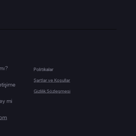
 mı?
Politikalar
Şartlar ve Koşullar
etişime
Gizlilik Sözleşmesi
şey mi
com