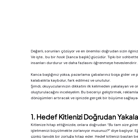
Değerli, sorunları çözüyor ve en önemlisi doğrudan sizin ilginiz
Ve işte... bu bir 
hook
 (kanca başlık) gücüdür. Tıpkı bir sohbette
insanları durdurur ve daha fazlasını öğrenmeye heveslendirir.
Kanca başlığınız yoksa, pazarlama çabalarınız boşa gider ve pot
kalabalıkta kaybolur, fark edilmez ve unutulur.
Şimdi, okuyucularınızın dikkatini ilk kelimeden yakalayan ve 
oluşturulacağını inceleyelim. Bu beceriyi geliştirmek, reklamla
dönüşümleri artıracak ve işinizde gerçek bir büyüme sağlaya
1. Hedef Kitlenizi Doğrudan Yakala
Kitlenize hitap ettiğinizde, onlara doğrudan 
“Bu tam size göre
işletmenizi büyütmekte zorlanıyor musunuz?” diye başlıyor. Eğ
çünkü tanıdık bir zorluğa hitap eder. Hedef kitlenizi baştan be